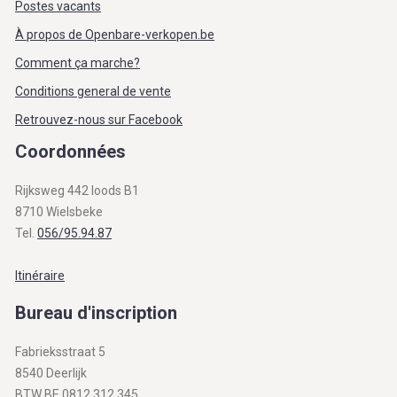
Postes vacants
À propos de Openbare-verkopen.be
Comment ça marche?
Conditions general de vente
Retrouvez-nous sur Facebook
Coordonnées
Rijksweg 442 loods B1
8710 Wielsbeke
Tel.
056/95.94.87
Itinéraire
Bureau d'inscription
Fabrieksstraat 5
8540 Deerlijk
BTW BE 0812.312.345