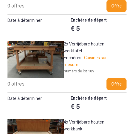
0 offres
Offre
Enchère de départ
Date à déterminer
€ 5
2x Verrijdbare houten
werktafel
Enchères :
Cuisines sur
mesure
Numéro de lot
109
0 offres
Offre
Enchère de départ
Date à déterminer
€ 5
4x Verrijdbare houten
werkbank