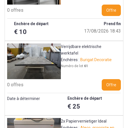
0 offres
Offre
Enchère de départ
Prend fin
€ 10
17/08/2026 18:43
Verrijdbare elektrische
werktafel
Enchères :
Burigat Decoratie
Numéro de lot
61
0 offres
Offre
Enchère de départ
Date à déterminer
€ 25
2x Papiervernietiger Ideal
Enchères :
Aleco, grossiste en