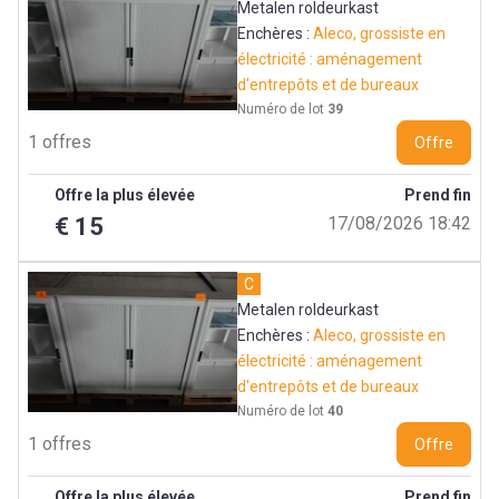
Metalen roldeurkast
Enchères :
Aleco, grossiste en
électricité : aménagement
d'entrepôts et de bureaux
Numéro de lot
39
1 offres
Offre
Offre la plus élevée
Prend fin
€ 15
17/08/2026 18:42
C
Metalen roldeurkast
Enchères :
Aleco, grossiste en
électricité : aménagement
d'entrepôts et de bureaux
Numéro de lot
40
1 offres
Offre
Offre la plus élevée
Prend fin