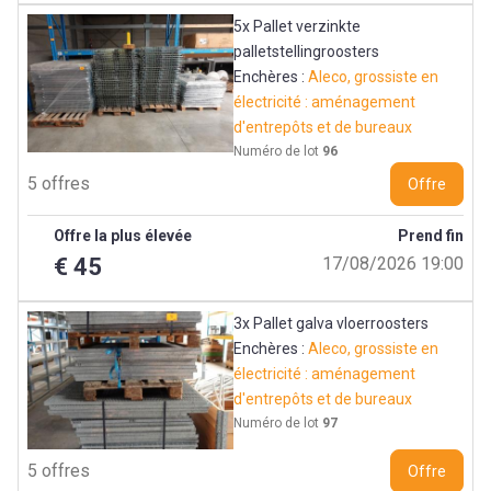
5x Pallet verzinkte
palletstellingroosters
Enchères :
Aleco, grossiste en
électricité : aménagement
d'entrepôts et de bureaux
Numéro de lot
96
5 offres
Offre
Offre la plus élevée
Prend fin
€ 45
17/08/2026 19:00
3x Pallet galva vloerroosters
Enchères :
Aleco, grossiste en
électricité : aménagement
d'entrepôts et de bureaux
Numéro de lot
97
5 offres
Offre