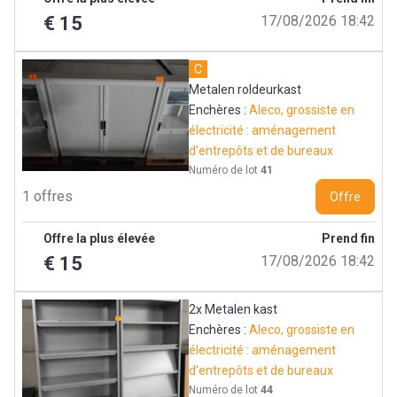
€ 15
17/08/2026 18:42
C
Metalen roldeurkast
Enchères :
Aleco, grossiste en
électricité : aménagement
d'entrepôts et de bureaux
Numéro de lot
41
1 offres
Offre
Offre la plus élevée
Prend fin
€ 15
17/08/2026 18:42
2x Metalen kast
Enchères :
Aleco, grossiste en
électricité : aménagement
d'entrepôts et de bureaux
Numéro de lot
44