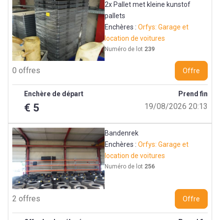
2x Pallet met kleine kunstof
pallets
Enchères :
Orfys: Garage et
location de voitures
Numéro de lot
239
0 offres
Offre
Enchère de départ
Prend fin
€ 5
19/08/2026 20:13
Bandenrek
Enchères :
Orfys: Garage et
location de voitures
Numéro de lot
256
2 offres
Offre