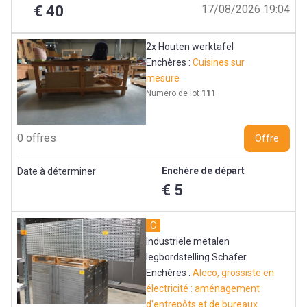
€ 40
17/08/2026 19:04
2x Houten werktafel
Enchères :
Cuisines sur
mesure
Numéro de lot
111
0 offres
Offre
Enchère de départ
Date à déterminer
€ 5
C
Industriële metalen
legbordstelling Schäfer
Enchères :
Aleco, grossiste en
électricité : aménagement
d'entrepôts et de bureaux