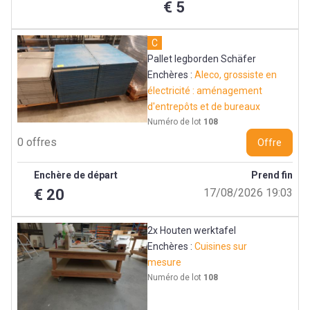
€ 5
C
Pallet legborden Schäfer
Enchères :
Aleco, grossiste en
électricité : aménagement
d'entrepôts et de bureaux
Numéro de lot
108
0 offres
Offre
Enchère de départ
Prend fin
€ 20
17/08/2026 19:03
2x Houten werktafel
Enchères :
Cuisines sur
mesure
Numéro de lot
108