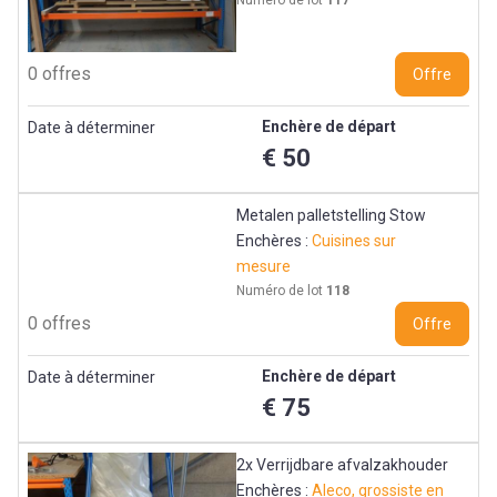
Numéro de lot
117
0 offres
Offre
Enchère de départ
Date à déterminer
€ 50
Metalen palletstelling Stow
Enchères :
Cuisines sur
mesure
Numéro de lot
118
0 offres
Offre
Enchère de départ
Date à déterminer
€ 75
2x Verrijdbare afvalzakhouder
Enchères :
Aleco, grossiste en