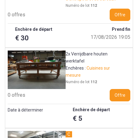
Numéro de lot
112
0 offres
Offre
Enchère de départ
Prend fin
€ 30
17/08/2026 19:05
2x Verrijdbare houten
werktafel
Enchères :
Cuisines sur
mesure
Numéro de lot
112
0 offres
Offre
Enchère de départ
Date à déterminer
€ 5
C