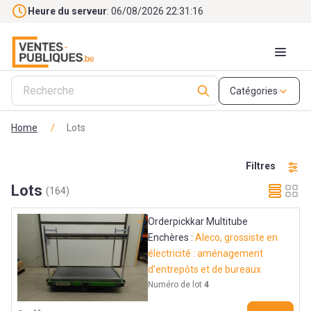
Skip to main content
Heure du serveur
: 06/08/2026 22:31:18
Catégories
Home
/
Lots
Filtres
Lots
(164)
Orderpickkar Multitube
Enchères :
Aleco, grossiste en
électricité : aménagement
d'entrepôts et de bureaux
Numéro de lot
4