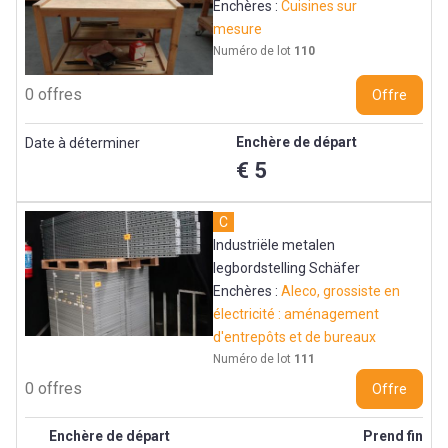
Enchères :
Cuisines sur
mesure
Numéro de lot
110
0 offres
Offre
Enchère de départ
Date à déterminer
€ 5
C
Industriële metalen
legbordstelling Schäfer
Enchères :
Aleco, grossiste en
électricité : aménagement
d'entrepôts et de bureaux
Numéro de lot
111
0 offres
Offre
Enchère de départ
Prend fin