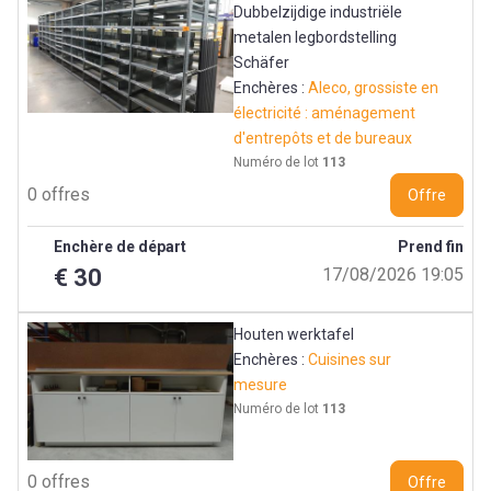
Dubbelzijdige industriële
metalen legbordstelling
Schäfer
Enchères :
Aleco, grossiste en
électricité : aménagement
d'entrepôts et de bureaux
Numéro de lot
113
0 offres
Offre
Enchère de départ
Prend fin
€ 30
17/08/2026 19:05
Houten werktafel
Enchères :
Cuisines sur
mesure
Numéro de lot
113
0 offres
Offre