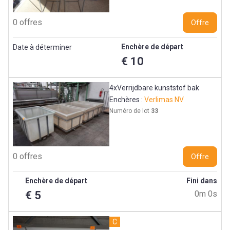
0 offres
Offre
Enchère de départ
Date à déterminer
€ 10
4xVerrijdbare kunststof bak
Enchères :
Verlimas NV
Numéro de lot
33
0 offres
Offre
Enchère de départ
Fini dans
€ 5
0m 0s
C