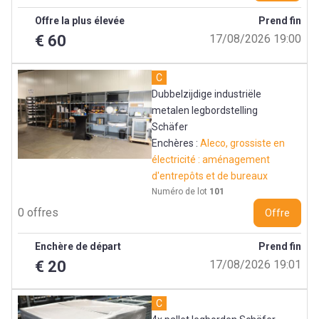
Offre la plus élevée
Prend fin
€ 60
17/08/2026 19:00
C
Dubbelzijdige industriële
metalen legbordstelling
Schäfer
Enchères :
Aleco, grossiste en
électricité : aménagement
d'entrepôts et de bureaux
Numéro de lot
101
0 offres
Offre
Enchère de départ
Prend fin
€ 20
17/08/2026 19:01
C