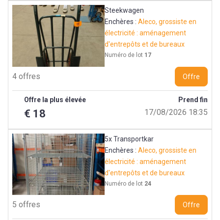
Steekwagen
Enchères :
Aleco, grossiste en
électricité : aménagement
d'entrepôts et de bureaux
Numéro de lot
17
4 offres
Offre
Offre la plus élevée
Prend fin
€ 18
17/08/2026 18:35
5x Transportkar
Enchères :
Aleco, grossiste en
électricité : aménagement
d'entrepôts et de bureaux
Numéro de lot
24
5 offres
Offre