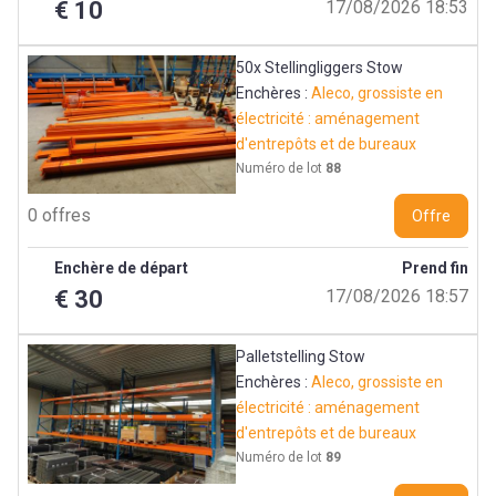
€ 10
17/08/2026 18:53
50x Stellingliggers Stow
Enchères :
Aleco, grossiste en
électricité : aménagement
d'entrepôts et de bureaux
Numéro de lot
88
0 offres
Offre
Enchère de départ
Prend fin
€ 30
17/08/2026 18:57
Palletstelling Stow
Enchères :
Aleco, grossiste en
électricité : aménagement
d'entrepôts et de bureaux
Numéro de lot
89