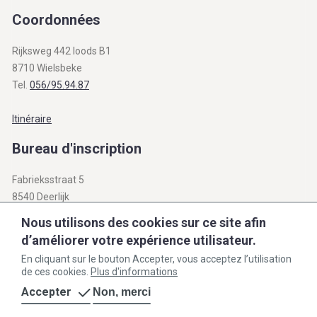
Coordonnées
Rijksweg 442 loods B1
8710 Wielsbeke
Tel.
056/95.94.87
Itinéraire
Bureau d'inscription
Fabrieksstraat 5
8540 Deerlijk
BTW BE 0812.312.345
Nous utilisons des cookies sur ce site afin
d’améliorer votre expérience utilisateur.
info@openbare-verkopen.be
En cliquant sur le bouton Accepter, vous acceptez l’utilisation
de ces cookies.
Plus d'informations
Accepter
Non, merci
Conditions general de vente
Politique de confidentialité
Cookie policy