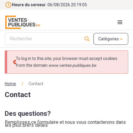
Skip to main content
Heure du serveur
: 06/08/2026 20:19:05
Catégories
To log in to this site, your browser must accept cookies
Message d'erreur
from the domain
www.ventes-publiques.be
.
Home
/
Contact
Contact
Des questions?
Remplissez ce formulaire et nous vous contacterons dans
les plus brefs délais