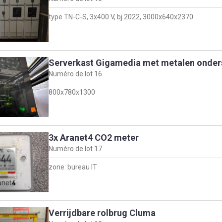
type TN-C-S, 3x400 V, bj 2022, 3000x640x2370
Serverkast Gigamedia met metalen onder
Numéro de lot
16
800x780x1300
3x Aranet4 CO2 meter
Numéro de lot
17
zone: bureau IT
Verrijdbare rolbrug Cluma