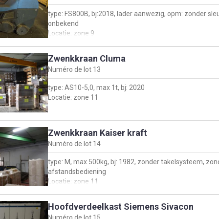
type: FS800B, bj:2018, lader aanwezig, opm: zonder sleu
onbekend
Locatie: zone 9
Zwenkkraan Cluma
Numéro de lot
13
type: AS10-5,0, max 1t, bj: 2020
Locatie: zone 11
Zwenkkraan Kaiser kraft
Numéro de lot
14
type: M, max 500kg, bj: 1982, zonder takelsysteem, zon
afstandsbediening
Locatie: zone 11
Hoofdverdeelkast Siemens Sivacon
Numéro de lot
15