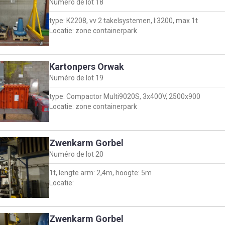
Numéro de lot
18
type: K2208, vv 2 takelsystemen, l:3200, max 1t
Locatie: zone containerpark
Kartonpers Orwak
Numéro de lot
19
type: Compactor Multi9020S, 3x400V, 2500x900
Locatie: zone containerpark
Zwenkarm Gorbel
Numéro de lot
20
1t, lengte arm: 2,4m, hoogte: 5m
Locatie:
Zwenkarm Gorbel