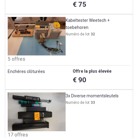
€ 75
Kabeltester Weetech +
toebehoren
Numéro de lot
32
5 offres
Offre la plus élevée
Enchères clôturées
€ 90
3x Diverse momentsleutels
Numéro de lot
33
17 offres