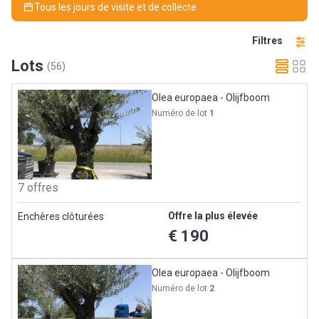
Tous les jours de visite et de collecte
Filtres
Lots
(56)
Olea europaea - Olijfboom
Numéro de lot
1
7 offres
Offre la plus élevée
Enchères clôturées
€ 190
Olea europaea - Olijfboom
Numéro de lot
2