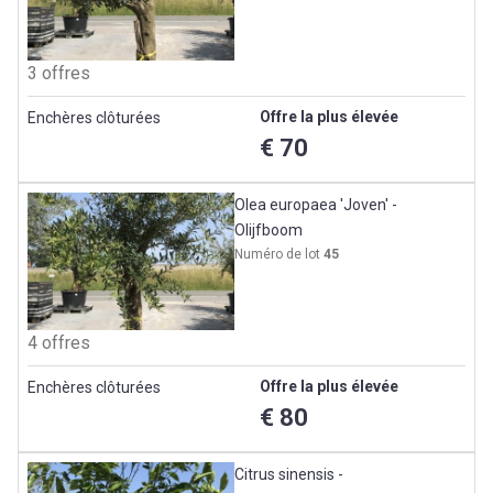
3 offres
Offre la plus élevée
Enchères clôturées
€ 70
Olea europaea 'Joven' -
Olijfboom
Numéro de lot
45
4 offres
Offre la plus élevée
Enchères clôturées
€ 80
Citrus sinensis -