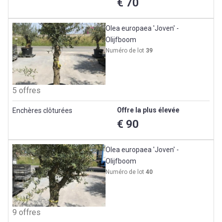
€ 70
Olea europaea 'Joven' -
Olijfboom
Numéro de lot
39
5 offres
Offre la plus élevée
Enchères clôturées
€ 90
Olea europaea 'Joven' -
Olijfboom
Numéro de lot
40
9 offres