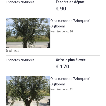
Enchère de départ
Enchères clôturées
€ 90
Olea europaea 'Arbequino' -
Olijfboom
Numéro de lot
30
6 offres
Offre la plus élevée
Enchères clôturées
€ 170
Olea europaea 'Arbequino' -
Olijfboom
Numéro de lot
31