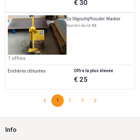
€ 30
2x Slijpschijfhouder Wacker
Numéro de lot
53
1 offres
Offre la plus élevée
Enchères clôturées
€ 25
1
2
3
Info