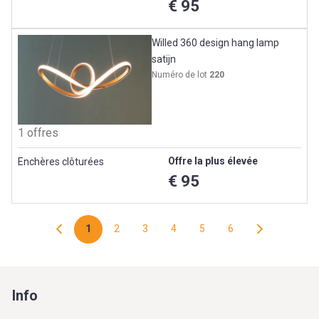
€ 95
Willed 360 design hang lamp
satijn
Numéro de lot
220
1 offres
Offre la plus élevée
Enchères clôturées
€ 95
1
2
3
4
5
6
Info