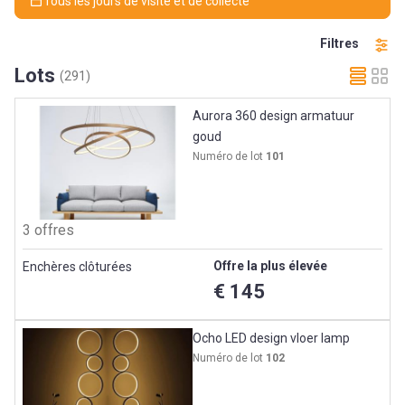
Tous les jours de visite et de collecte
Filtres
Lots
(291)
Aurora 360 design armatuur
goud
Numéro de lot
101
3 offres
Offre la plus élevée
Enchères clôturées
€ 145
Ocho LED design vloer lamp
Numéro de lot
102