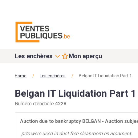
Les enchères
Mon aperçu
Home
/
Les enchères
/
Belgan IT Liquidation Part 1
Belgan IT Liquidation Part 1
Numéro d'enchère
4228
Auction
due to bankruptcy BELGAN - Auction
subjec
pc’s were used in dust free cleanroom environment.