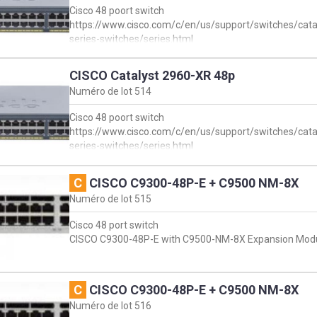
Cisco 48 poort switch
https://www.cisco.com/c/en/us/support/switches/cata
series-switches/series.html
CISCO Catalyst 2960-XR 48p
Numéro de lot
514
Cisco 48 poort switch
https://www.cisco.com/c/en/us/support/switches/cata
series-switches/series.html
C
CISCO C9300-48P-E + C9500 NM-8X
Numéro de lot
515
Cisco 48 port switch
CISCO C9300-48P-E with C9500-NM-8X Expansion Mod
C
CISCO C9300-48P-E + C9500 NM-8X
Numéro de lot
516