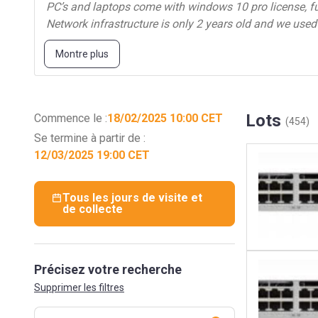
PC’s and laptops come with windows 10 pro license, ful
Network infrastructure is only 2 years old and we used
Part 1:
Montre plus
Network infrastructure
Laptops
Lots
Commence le :
18/02/2025 10:00 CET
(454)
Monitors
Se termine à partir de :
12/03/2025 19:00 CET
Barcode scanners
Printers
Tous les jours de visite et
de collecte
Handheld devices
…
Précisez votre recherche
Part 2:
Supprimer les filtres
Server infrastructure