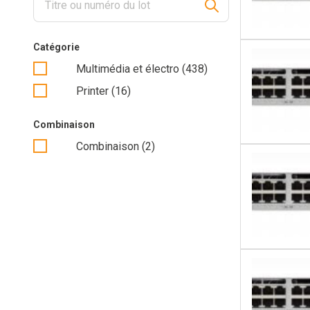
PC’s (continued)
Projectors
Catégorie
Multimédia et électro (438)
Thin Clients
Printer (16)
Camera’s
Combinaison
Combinaison (2)