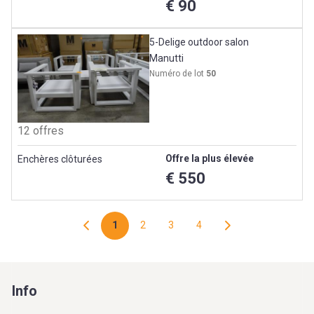
€ 90
5-Delige outdoor salon
Manutti
Numéro de lot
50
12 offres
Offre la plus élevée
Enchères clôturées
€ 550
1
2
3
4
Info