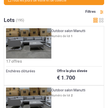
Tous les jours de visite et de collecte
Filtres
Lots
(195)
Outdoor salon Manutti
Numéro de lot
1
17 offres
Offre la plus élevée
Enchères clôturées
€ 1.700
Outdoor salon Manutti
Numéro de lot
2