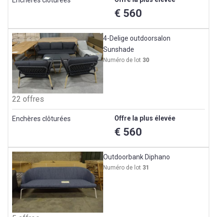
€ 560
4-Delige outdoorsalon
Sunshade
Numéro de lot
30
22 offres
Offre la plus élevée
Enchères clôturées
€ 560
Outdoorbank Diphano
Numéro de lot
31