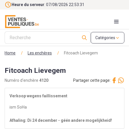
Skip to main content
Heure du serveur
: 07/08/2026 22:53:32
Catégories
Home
/
Les enchères
/
Fitcoach Lievegem
Fitcoach Lievegem
Numéro d'enchère
4120
Partager cette page:
Verkoop wegens faillissement
ism SoHa
Afhaling: Di 24 december - géén andere mogelijkheid!