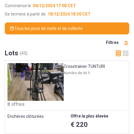
Commence le :
04/12/2024 17:00 CET
Se termine à partir de :
18/12/2024 18:30 CET
Tous les jours de visite et de collecte
Filtres
Lots
(43)
Crosstrainer TUNTURI
Numéro de lot
1
8 offres
Offre la plus élevée
Enchères clôturées
€ 220