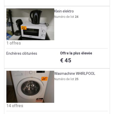
Klein elektro
Numéro de lot
24
1 offres
Offre la plus élevée
Enchères clôturées
€ 45
Wasmachine WHIRLPOOL
Numéro de lot
25
14 offres