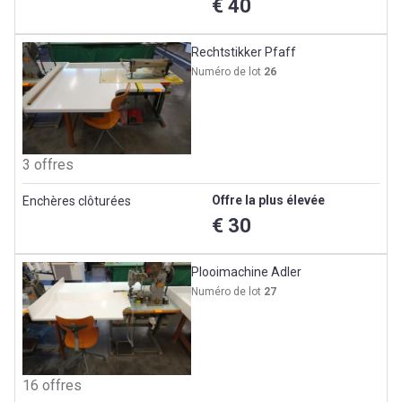
€ 40
Rechtstikker Pfaff
Numéro de lot
26
3 offres
Offre la plus élevée
Enchères clôturées
€ 30
Plooimachine Adler
Numéro de lot
27
16 offres