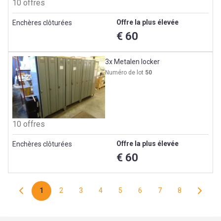
10 offres
Offre la plus élevée
Enchères clôturées
€ 60
3x Metalen locker
Numéro de lot
50
10 offres
Offre la plus élevée
Enchères clôturées
€ 60
1
2
3
4
5
6
7
8