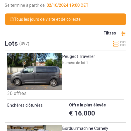
Se termine à partir de :
02/10/2024 19:00 CET
Tous les jours de visite et de collecte
Filtres
Lots
(397)
Peugeot Traveller
Numéro de lot
1
30 offres
Offre la plus élevée
Enchères clôturées
€ 16.000
Borduurmachine Cornely