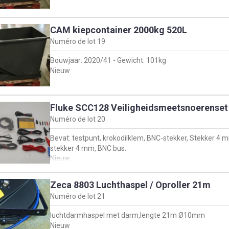
CAM kiepcontainer 2000kg 520L
Numéro de lot
19
Bouwjaar: 2020/41 - Gewicht: 101kg
Nieuw
Fluke SCC128 Veiligheidsmeetsnoerenset
Numéro de lot
20
Bevat: testpunt, krokodilklem, BNC-stekker, Stekker 4
stekker 4 mm, BNC bus.
Nieuw
Zeca 8803 Luchthaspel / Oproller 21m
Numéro de lot
21
luchtdarmhaspel met darm,lengte 21m Ø10mm
Nieuw