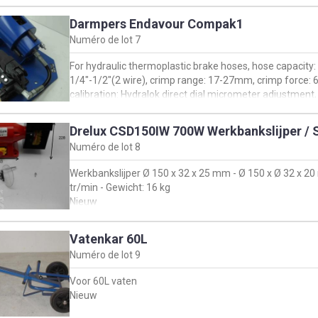
Nieuw
Darmpers Endavour Compak1
Numéro de lot
7
For hydraulic thermoplastic brake hoses, hose capaci
1/4"-1/2"(2 wire), crimp range: 17-27mm, crimp force: 
calibration: Hydralok direct dial micrometer adjustment
690bar
Nieuw
Drelux CSD150IW 700W Werkbankslijper / 
Numéro de lot
8
Werkbankslijper Ø 150 x 32 x 25 mm - Ø 150 x Ø 32 x 2
tr/min - Gewicht: 16 kg
Nieuw
Vatenkar 60L
Numéro de lot
9
Voor 60L vaten
Nieuw