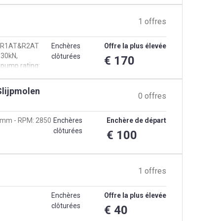
1 offres
ty: R1AT&R2AT
Enchères
Offre la plus élevée
630kN,
clôturées
€ 170
, pump rating:
Slijpmolen
0 offres
0 mm - RPM: 2850
Enchères
Enchère de départ
clôturées
€ 100
1 offres
Enchères
Offre la plus élevée
clôturées
€ 40