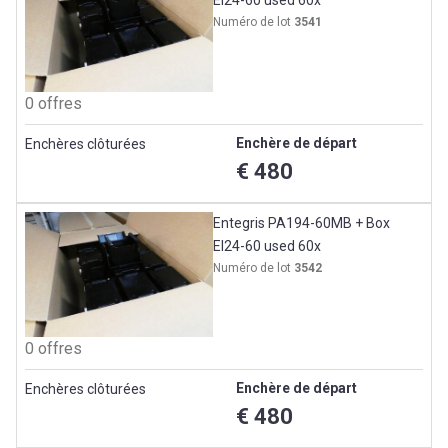
EI24-60 used 60x
Numéro de lot
3541
0 offres
Enchère de départ
Enchères clôturées
€ 480
Entegris PA194-60MB + Box
EI24-60 used 60x
Numéro de lot
3542
0 offres
Enchère de départ
Enchères clôturées
€ 480