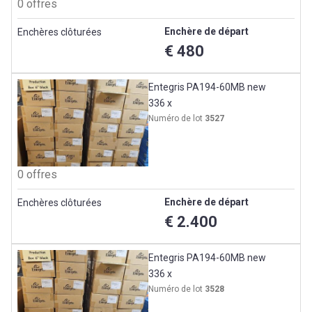
0 offres
Enchère de départ
Enchères clôturées
€ 480
Entegris PA194-60MB new
336 x
Numéro de lot
3527
0 offres
Enchère de départ
Enchères clôturées
€ 2.400
Entegris PA194-60MB new
336 x
Numéro de lot
3528