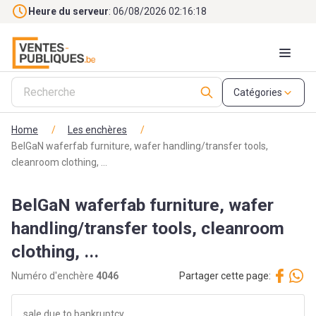
Skip to main content
Heure du serveur
: 06/08/2026 02:16:20
Catégories
Home
/
Les enchères
/
BelGaN waferfab furniture, wafer handling/transfer tools,
cleanroom clothing, ...
BelGaN waferfab furniture, wafer
handling/transfer tools, cleanroom
clothing, ...
Numéro d'enchère
4046
Partager cette page:
sale due to bankruptcy