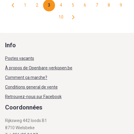
1
2
3
4
5
6
7
8
9
10
Info
Postes vacants
À propos de Openbare-verkopen.be
Comment ça marche?
Conditions general de vente
Retrouvez-nous sur Facebook
Coordonnées
Rijksweg 442 loods B1
8710 Wielsbeke