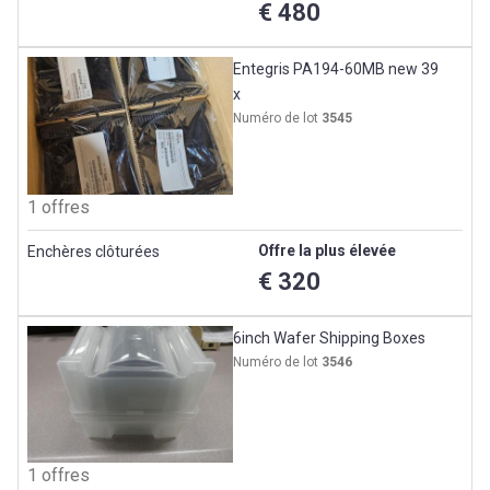
€ 480
Entegris PA194-60MB new 39
x
Numéro de lot
3545
1 offres
Offre la plus élevée
Enchères clôturées
€ 320
6inch Wafer Shipping Boxes
Numéro de lot
3546
1 offres